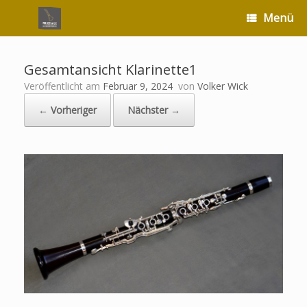
Zum
Menü
Inhalt
springen
Gesamtansicht Klarinette1
Veröffentlicht am
Februar 9, 2024
von
Volker Wick
← Vorheriger
Nächster →