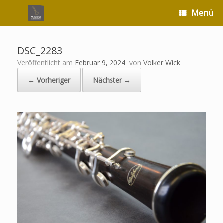
Zum
Menü
Inhalt
springen
DSC_2283
Veröffentlicht am
Februar 9, 2024
von
Volker Wick
← Vorheriger
Nächster →