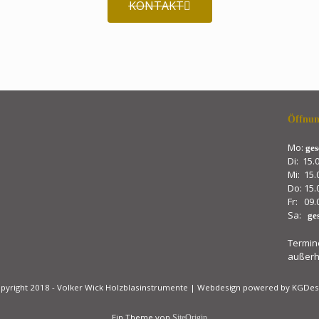
KONTAKT
Öffnun
Mo:
ges
Di: 15.
Mi: 15.
Do: 15.
Fr: 09.
Sa:
ge
Termin
außerh
pyright 2018 - Volker Wick Holzblasinstrumente | Webdesign powered by KGDes
Ein Theme von
SiteOrigin