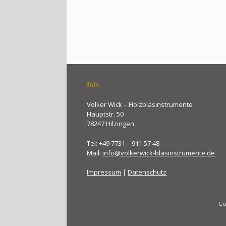
Info
Volker Wick – Holzblasinstrumente
Hauptstr. 50
78247 Hilzingen
Tel: +49 7731 – 911 57 48
Mail:
info@volkerwick-blasinstrumente.de
Impressum
|
Datenschutz
Co