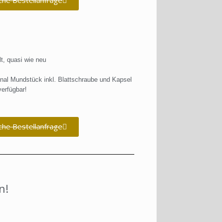
che Bestellanfrage
t, quasi wie neu
ginal Mundstück inkl. Blattschraube und Kapsel
erfügbar!
che Bestellanfrage
n!