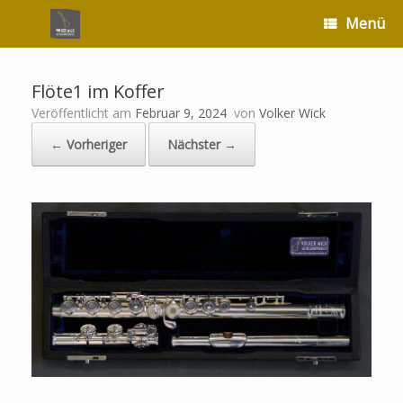
Zum
Menü
Inhalt
springen
Flöte1 im Koffer
Veröffentlicht am
Februar 9, 2024
von
Volker Wick
← Vorheriger
Nächster →