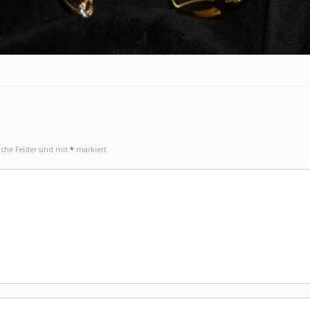
iche Felder sind mit
*
markiert