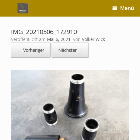
Zum
Menü
Inhalt
springen
IMG_20210506_172910
Veröffentlicht am
Mai 6, 2021
von
Volker Wick
← Vorheriger
Nächster →