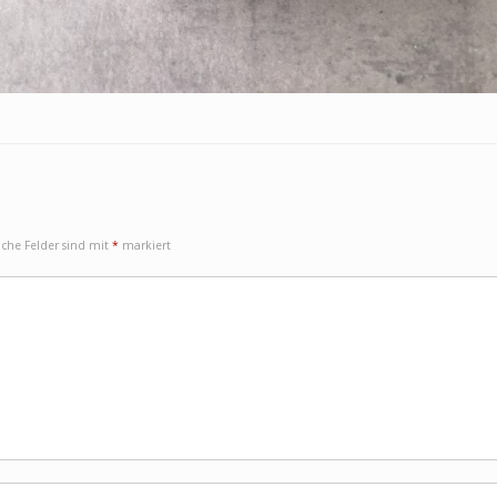
iche Felder sind mit
*
markiert