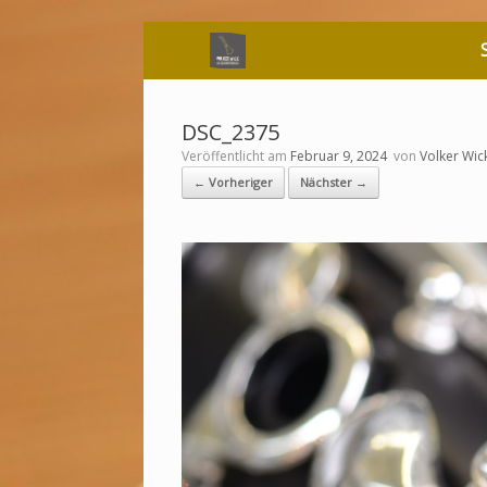
Zum
Inhalt
springen
DSC_2375
Veröffentlicht am
Februar 9, 2024
von
Volker Wic
← Vorheriger
Nächster →