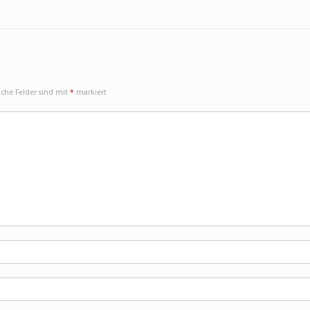
iche Felder sind mit
*
markiert