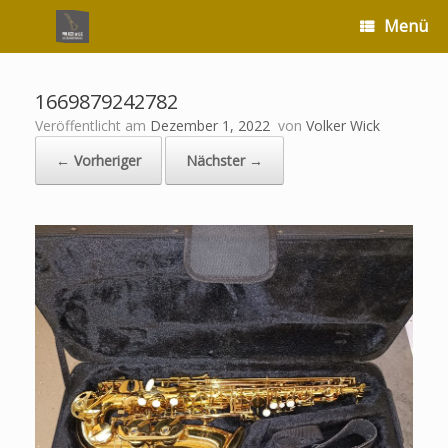
Zum
Menü
Inhalt
springen
1669879242782
Veröffentlicht am
Dezember 1, 2022
von
Volker Wick
← Vorheriger
Nächster →