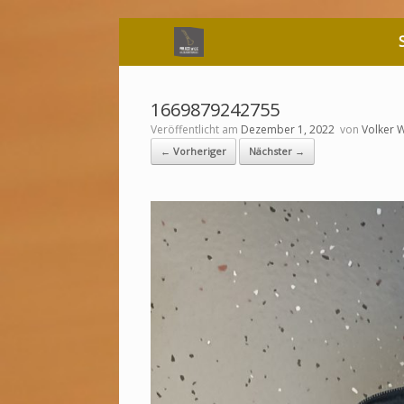
Zum
Inhalt
springen
1669879242755
Veröffentlicht am
Dezember 1, 2022
von
Volker 
← Vorheriger
Nächster →