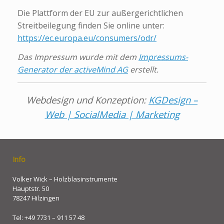
Die Plattform der EU zur außergerichtlichen
Streitbeilegung finden Sie online unter:
https://ec.europa.eu/consumers/odr/
Das Impressum wurde mit dem
Impressums-
Generator der activeMind AG
erstellt.
Webdesign und Konzeption:
KGDesign –
Web | SocialMedia | Marketing
Info
Volker Wick – Holzblasinstrumente
Hauptstr. 50
78247 Hilzingen
Tel: +49 7731 – 911 57 48