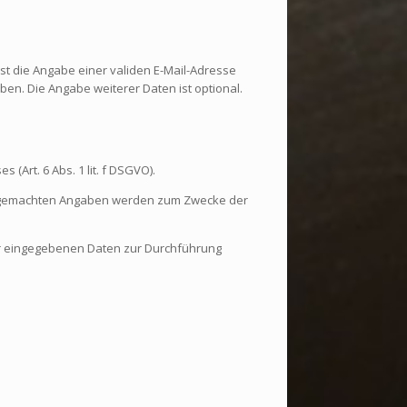
st die Angabe einer validen E-Mail-Adresse
en. Die Angabe weiterer Daten ist optional.
(Art. 6 Abs. 1 lit. f DSGVO).
re gemachten Angaben werden zum Zwecke der
lar eingegebenen Daten zur Durchführung