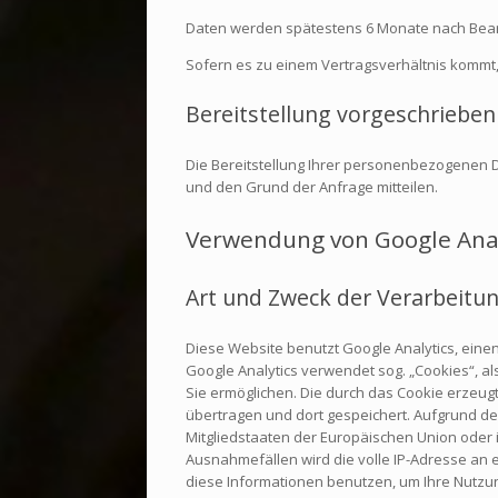
Daten werden spätestens 6 Monate nach Bearb
Sofern es zu einem Vertragsverhältnis kommt,
Bereitstellung vorgeschrieben 
Die Bereitstellung Ihrer personenbezogenen Da
und den Grund der Anfrage mitteilen.
Verwendung von Google Anal
Art und Zweck der Verarbeitun
Diese Website benutzt Google Analytics, eine
Google Analytics verwendet sog. „Cookies“, a
Sie ermöglichen. Die durch das Cookie erzeug
übertragen und dort gespeichert. Aufgrund de
Mitgliedstaaten der Europäischen Union oder
Ausnahmefällen wird die volle IP-Adresse an 
diese Informationen benutzen, um Ihre Nutzu