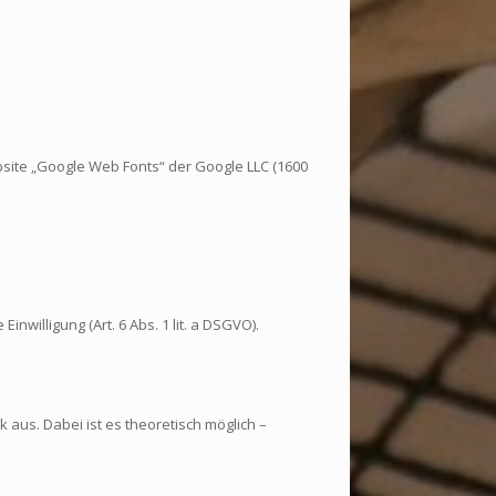
site „Google Web Fonts“ der Google LLC (1600
illigung (Art. 6 Abs. 1 lit. a DSGVO).
 aus. Dabei ist es theoretisch möglich –