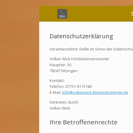
Zum
Inhalt
springen
Datenschutzerklärung
Verantwortliche Stelle im Sinne der Datensc
Volker Wick Holzblasinstrumente
Hauptstr. 50
78247 Hilzingen
Kontakt:
Telefon: 07731-9115748
E-Mail:
info@volkerwick-blasinstrumente.de
Vertreten durch:
Volker Wick
Ihre Betroffenenrechte