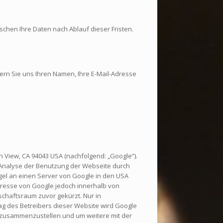
chen Ihre Daten nach Ablauf dieser Fristen.
fern Sie uns Ihren Namen, Ihre E-Mail-Adresse
 View, CA 94043 USA (nachfolgend: „Google“).
e Analyse der Benutzung der Webseite durch
gel an einen Server von Google in den USA
Adresse von Google jedoch innerhalb von
chaftsraum zuvor gekürzt. Nur in
ag des Betreibers dieser Website wird Google
 zusammenzustellen und um weitere mit der