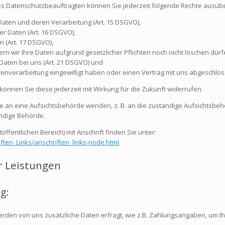
 Datenschutzbeauftragten können Sie jederzeit folgende Rechte ausüb
Daten und deren Verarbeitung (Art. 15 DSGVO),
r Daten (Art. 16 DSGVO),
 (Art. 17 DSGVO),
n wir Ihre Daten aufgrund gesetzlicher Pflichten noch nicht löschen dürfe
Daten bei uns (Art. 21 DSGVO) und
atenverarbeitung eingewilligt haben oder einen Vertrag mit uns abgeschlo
, können Sie diese jederzeit mit Wirkung für die Zukunft widerrufen.
de an eine Aufsichtsbehörde wenden, z. B. an die zuständige Aufsichtsb
ändige Behörde.
öffentlichen Bereich) mit Anschrift finden Sie unter:
ften_Links/anschriften_links-node.html
.
r Leistungen
g:
werden von uns zusätzliche Daten erfragt, wie z.B. Zahlungsangaben, um I