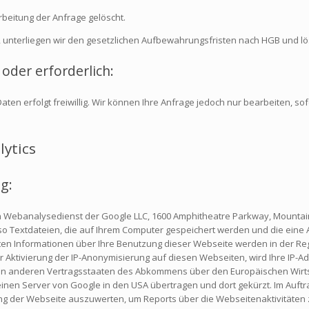
eitung der Anfrage gelöscht.
 unterliegen wir den gesetzlichen Aufbewahrungsfristen nach HGB und lös
oder erforderlich:
ten erfolgt freiwillig. Wir können Ihre Anfrage jedoch nur bearbeiten, so
ytics
g:
n Webanalysedienst der Google LLC, 1600 Amphitheatre Parkway, Mountain
lso Textdateien, die auf Ihrem Computer gespeichert werden und die ein
ten Informationen über Ihre Benutzung dieser Webseite werden in der Re
r Aktivierung der IP-Anonymisierung auf diesen Webseiten, wird Ihre IP-
 in anderen Vertragsstaaten des Abkommens über den Europäischen Wirts
einen Server von Google in den USA übertragen und dort gekürzt. Im Auftr
ng der Webseite auszuwerten, um Reports über die Webseitenaktivitäten